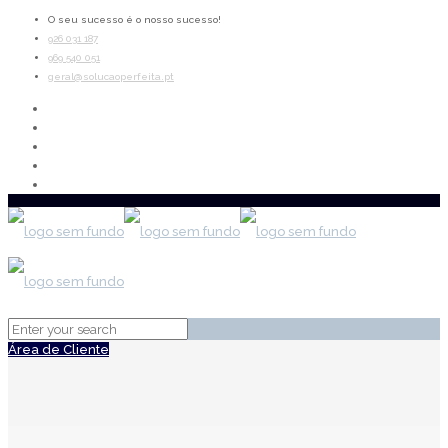
O seu sucesso é o nosso sucesso!
926 031 187
969 540 051
geral@solucaoperfeita.pt
Área de Cliente