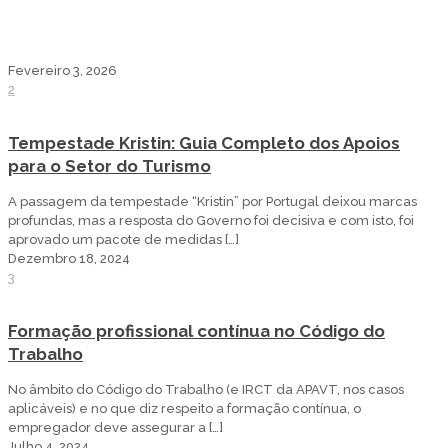
Fevereiro 3, 2026
2
Tempestade Kristin: Guia Completo dos Apoios
para o Setor do Turismo
A passagem da tempestade “Kristin” por Portugal deixou marcas
profundas, mas a resposta do Governo foi decisiva e com isto, foi
aprovado um pacote de medidas
[…]
Dezembro 18, 2024
3
Formação profissional contínua no Código do
Trabalho
No âmbito do Código do Trabalho (e IRCT da APAVT, nos casos
aplicáveis) e no que diz respeito a formação contínua, o
empregador deve assegurar a
[…]
Julho 4, 2024