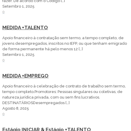
fazer. De acordo com o Código
[…]
Setembro 1, 2025
0
MEDIDA +TALENTO
Apoio financeiro à contratação sem termo, a tempo completo, de
jovens desempregados, inscritos no IEFP, ou que tenham emigrado
de forma permanente há pelo menos 12
[…]
Setembro 1, 2025
0
MEDIDA +EMPREGO
Apoio financeiro à celebração de contrato de trabalho sem termo,
tempo completo.Promotores: Pessoas singulares ou coletivas, de
natureza jurídica privada, com ou sem fins lucrativos.
DESTINATÁRIOSDesempregados
[…]
Agosto 8, 2025
0
Estágio INICIAR & Estágio +TALENTO