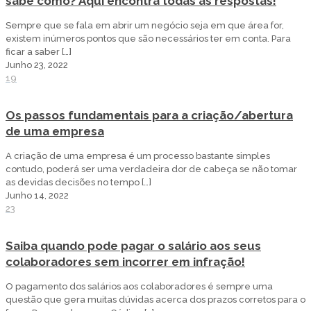
sabe como? Aqui encontra todas as respostas!
Sempre que se fala em abrir um negócio seja em que área for,
existem inúmeros pontos que são necessários ter em conta. Para
ficar a saber
[…]
Junho 23, 2022
19
Os passos fundamentais para a criação/abertura
de uma empresa
A criação de uma empresa é um processo bastante simples
contudo, poderá ser uma verdadeira dor de cabeça se não tomar
as devidas decisões no tempo
[…]
Junho 14, 2022
23
Saiba quando pode pagar o salário aos seus
colaboradores sem incorrer em infração!
O pagamento dos salários aos colaboradores é sempre uma
questão que gera muitas dúvidas acerca dos prazos corretos para o