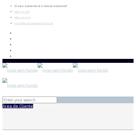
O seu sucesso é o nosso sucesso!
926 031 187
969 540 051
geral@solucaoperfeita.pt
Área de Cliente