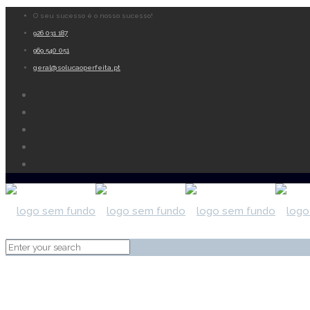
O seu sucesso é o nosso sucesso!
926 031 187
969 540 051
geral@solucaoperfeita.pt