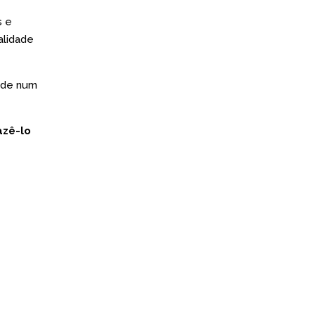
s e
alidade
 de num
azê-lo