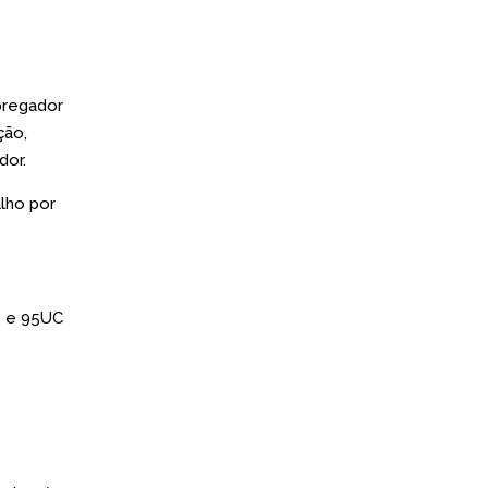
pregador
ção,
dor.
alho por
2) e 95UC