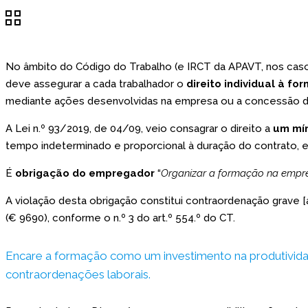
No âmbito do Código do Trabalho (e IRCT da APAVT, nos casos
deve assegurar a cada trabalhador o
direito individual à fo
mediante ações desenvolvidas na empresa ou a concessão de 
A Lei n.º 93/2019, de 04/09, veio consagrar o direito a
um mí
tempo indeterminado e proporcional à duração do contrato, 
É
obrigação do empregador
“
Organizar a formação na empre
A violação desta obrigação constitui contraordenação grave [a
(€ 9690), conforme o n.º 3 do art.º 554.º do CT.
Encare a formação como um investimento na produtividad
contraordenações laborais.